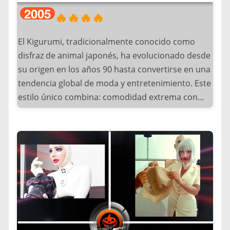
Por otro lado, cabe destacar que para el caso de
2005
🔥🔥🔥🔥
los hombres el uso es muy regular. Sin embargo,
generalmente se apropian de atuendos como:
El Kigurumi, tradicionalmente conocido como
Gigolós y Strippers.
disfraz de animal japonés, ha evolucionado desde
su origen en los años 90 hasta convertirse en una
Curiosamente, la comunidad Brony revolucionó
tendencia global de moda y entretenimiento. Este
esta dinámica al introducir disfraces elaborados
estilo único combina: comodidad extrema con
de ponis antropomórficos, demostrando que
diseño llamativo, materiales suaves como felpa y
Halloween puede ser tanto sobre creatividad
algodón y Siluetas amplias, acolchonadas y
como sobre provocación. Este movimiento,
capuchas con rasgos animales detallados.
aunque inicialmente nicho, terminó siendo
cubierto por medios como CNN y The New York
Originalmente desarrollado para:
Times, probando su impacto cultural innegable.
– Promociones comerciales en Japón
– Personajes de parques temáticos
– Actores de shows infantiles