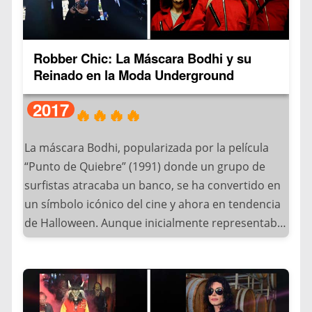
impacto.
popularizó gracias a: La creciente comunidad
gótica en Instagram, los Influencers como Mykie
(@glamandgore) y el El 15° aniversario de la
Robber Chic: La Máscara Bodhi y su
película (2020).
Reinado en la Moda Underground
Actualmente, los rediseños de este look
2017
🔥🔥🔥🔥
presentan variaciones impresionantes que
mantienen el espíritu burtoniano mientras
La máscara Bodhi, popularizada por la película
añaden: Bordados detallados a mano, Efectos de
“Punto de Quiebre” (1991) donde un grupo de
“piel transparente”, Flores reales preservadas y
surfistas atracaba un banco, se ha convertido en
Accesorios vintage auténticos.
un símbolo icónico del cine y ahora en tendencia
de Halloween. Aunque inicialmente representaba
Curiosamente, esta tendencia alcanzó su peak
a ex-presidentes estadounidenses, su diseño
cuando celebrities como Helena Bonham Carter
único ha evolucionado para adaptarse a diversas
(quien dio voz al personaje) lucieron versiones del
expresiones culturales.
disfraz. Plataformas como TikTok han reportado
más de 800 millones de visualizaciones bajo el