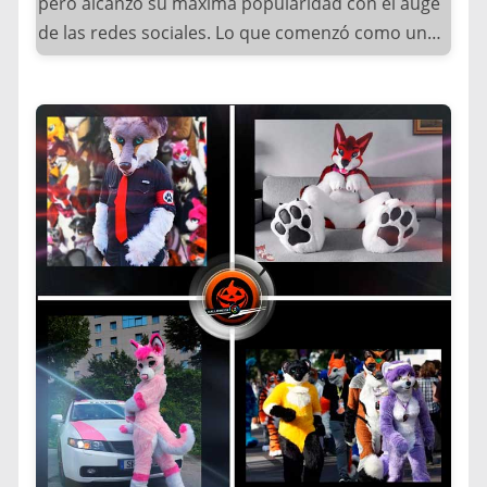
pero alcanzó su máxima popularidad con el auge
culturales
de las redes sociales. Lo que comenzó como un
hobby para superfans se transformó en un
El punto de inflexión hacia la tendencia actual
movimiento global gracias a:
ocurrió gracias a: el personaje de Jack-o’-lantern
– La nostalgia por personajes icónicos de la
en el folklore irlandés, La película “Halloween”
infancia
(1978) de John Carpenter y Series como “The
– El perfeccionamiento de técnicas de maquillaje
Great Pumpkin” de Charlie Brown.
corporal para caracterizar la caricatura o dibujo
animado.
Actualmente, las máscaras de calabaza han
– La democratización de materiales para cosplay
evolucionado para incluir: Versiones glow-in-the-
– Plataformas como Instagram que premiaban la
dark con tecnología LED, diseños inspirados en
creatividad
personajes de videojuegos, interpretaciones
artísticas contemporáneas y materiales
Originalmente, estos disfraces se limitaban a
innovadores como silicona y látex.
convenciones especializadas. Sin embargo, la
tendencia explotó cuando: Celebridades como
Este icónico elemento de Halloween continúa
Ariana Grande comenzaron a usarlos en