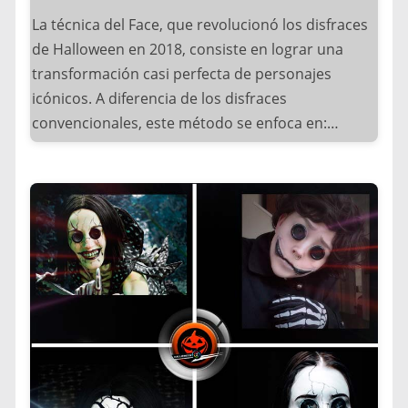
Inspiración para diseñadores de moda alternativa
La técnica del Face, que revolucionó los disfraces
y Objeto de colección para cinéfilos.
de Halloween en 2018, consiste en lograr una
transformación casi perfecta de personajes
Curiosamente, la tendencia resurgió con fuerza
icónicos. A diferencia de los disfraces
cuando apareció en:
convencionales, este método se enfoca en:
– La serie “La Casa de Papel” (2017)
Recreación minuciosa de rasgos faciales,
– Videojuegos como “Payday 2”
Maquillaje profesional de efectos especiales,
– Videos musicales de hip-hop
Estudio detallado de expresiones y gestos y uso
de prótesis y pelucas de alta calidad.
Lo que comenzó como un accesorio de película se
ha convertido en un fenómeno global,
Originalmente popularizada por artistas del cine
demostrando cómo el cine puede influir en la
como Rick Baker, esta técnica ganó masividad
cultura popular y las tradiciones de Halloween.
cuando celebridades comenzaron a usarla para
Estas máscaras siguen siendo un favorito por su
Halloween. El punto de inflexión ocurrió en 2014
combinación única de humor, política y rebeldía.
cuando:
– Kim Kardashian se transformó en Cher