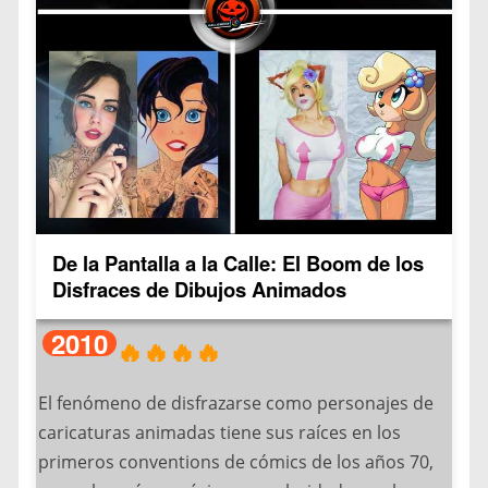
máscaras vegetales formaba parte del festival de
Samhain, donde:
– Los celtas usaban nabos tallados para
ahuyentar espíritus
– Se creía que las máscaras protegían de seres
sobrenaturales
– Los disfraces ayudaban a “camuflarse” entre los
muertos
De la Pantalla a la Calle: El Boom de los
Disfraces de Dibujos Animados
Sin embargo, la transición específica a máscaras
de calabaza se produjo cuando:
2010
🔥🔥🔥🔥
– Los inmigrantes irlandeses llegaron a América
en el siglo XIX
El fenómeno de disfrazarse como personajes de
– Descubrieron que las calabazas nativas eran
caricaturas animadas tiene sus raíces en los
más fáciles de tallar
primeros conventions de cómics de los años 70,
– La tradición se mezcló con otras influencias