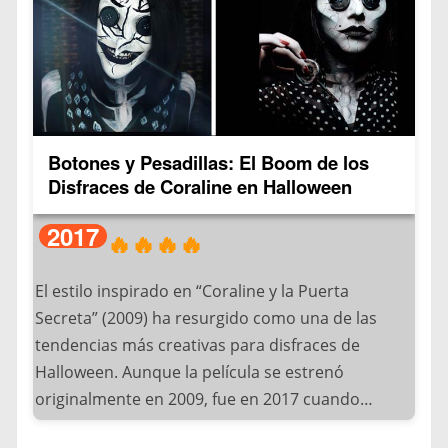
– Jimmy Kimmel imitó a Matt Damon
– Nicole Richie se convirtió en Marie Antoinette
Sin embargo, fue en 2018 cuando alcanzó su peak
gracias a transformaciones como:
– Elvis Presley con detalles de envejecimiento
Botones y Pesadillas: El Boom de los
– Marilyn Monroe con su icónica pose del vestido
Disfraces de Coraline en Halloween
– Michael Jackson en su etapa Thriller
2017
🔥🔥🔥🔥
La modelo alemana Heidi Klum, reina indiscutible
de los disfraces de Halloween, llevó esta técnica a
El estilo inspirado en “Coraline y la Puerta
otro nivel cuando: Recreó el look werewolf de
Secreta” (2009) ha resurgido como una de las
Michael Jackson, reprodujo coreográficamente el
tendencias más creativas para disfraces de
videoclip Thriller e incluyó un séquito de zombies
Halloween. Aunque la película se estrenó
profesionales.
originalmente en 2009, fue en 2017 cuando
alcanzó un nuevo peak de popularidad gracias a
Este fenómeno se viralizó rápidamente en