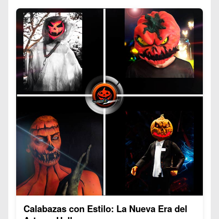
su relanzamiento en plataformas digitales y el 10°
plataformas como: Instagram (#FaceHalloween
aniversario de su producción.
con 2M+ posts), YouTube (tutoriales con 50M+
vistas) y TikTok (challenges de transformación).
Esta estética única se caracteriza por:
– Ojos reemplazados por botones oscuros
Actualmente, la técnica del Face sigue
– Peinados azules vibrantes y despeinados
evolucionando, incorporando inteligencia
– Maquillaje pálido con mejillas sonrosadas
artificial y realidad aumentada para crear
– Chaquetas amarillas y botas de lluvia
disfraces aún más impactantes cada Halloween.
La tendencia cobró fuerza particularmente
cuando: Netflix agregó la película a su catálogo en
2016, por los artistas de maquillaje en Instagram
que comenzaron a recrear el look y por la
plataforma TikTok popularizó transformaciones
#ButtonEyeChallenge.
Calabazas con Estilo: La Nueva Era del
Actualmente, las versiones más populares