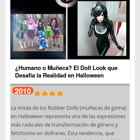
El kigurumi dio el salto a la cultura mainstream
cuando:
– Tiendas como Sanrio lo popularizaron en 2005
– Celebridades como Lady Gaga los usaron en
público
– Plataformas como TikTok los viralizaron
(#KigurumiChallenge)
¿Humano o Muñeca? El Doll Look que
Actualmente existen tres variantes principales:
Desafía la Realidad en Halloween
Kigurumi profesional (completo y realista),
Pijamas kigurumi (versión casual) y Kigurumi
2010
🔥🔥🔥🔥
erótico (materiales transparentes).
La moda de los Rubber Dolls (muñecas de goma)
Los lugares más comunes para encontrar esta
en Halloween representa una de las expresiones
tendencia incluyen:
más radicales de transformación de género y
– Convenciones de anime y manga
fetichismo en disfraces. Esta tendencia, que
– Fiestas temáticas y Halloween