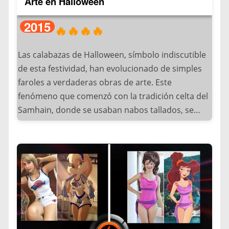
Arte en Halloween
incluyen: La madre alternativa (Other Mother) en
su forma araña, Coraline con diferentes etapas de
2015
🔥🔥🔥🔥
transformación y las interpretaciones
modernizadas con LED en los botones.
Las calabazas de Halloween, símbolo indiscutible
de esta festividad, han evolucionado de simples
Este fenómeno demuestra cómo el cine de
faroles a verdaderas obras de arte. Este
animación puede inspirar tendencias de
fenómeno que comenzó con la tradición celta del
Halloween años después de su estreno,
Samhain, donde se usaban nabos tallados, se
manteniendo su relevancia a través de nuevas
transformó radicalmente cuando los inmigrantes
generaciones de fans.
irlandeses llegaron a América y descubrieron las
calabazas nativas, mucho más fáciles de tallar. La
tradición de disfrazarse con máscaras de
calabaza en Halloween tiene sus raíces en
antiguas celebraciones celtas, pero su
popularización moderna se debe a varios factores
culturales clave. Originalmente, el uso de