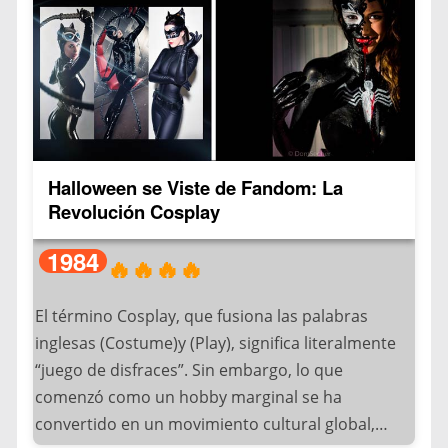
especialmente en Pinterest e Instagram donde el
hashtag #CatrinaHalloween supera los 2 millones
de publicaciones.
Originalmente creada por el grabador José
Guadalupe Posada en 1910, la Catrina es una
especie de calavera vestida elegantemente que
Halloween se Viste de Fandom: La
combina: Atuendos sofisticados, Diseños
Revolución Cosplay
elaborados, Maquillaje artístico y Colores
vibrantes.
1984
🔥🔥🔥🔥
Este icónico personaje rinde honor a los muertos
El término Cosplay, que fusiona las palabras
con un estilo único. Culturalmente, se interpreta
inglesas (Costume)y (Play), significa literalmente
como una metáfora que representa: Las damas
“juego de disfraces”. Sin embargo, lo que
de alta sociedad mexicana del porfiriato, La
comenzó como un hobby marginal se ha
dualidad vida/muerte y La crítica social a las
convertido en un movimiento cultural global,
clases privilegiadas.