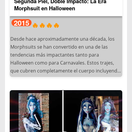
Segunda Piel, Doble Impacto: La Era
en Los Ángeles.
Morphsuit en Halloween
Con el tiempo, eventos masivos como: Comic-Con
2015
🔥🔥🔥🔥
Internacional (San Diego), Japan Expo (París) y el
Gamescom (Alemania) entre otros.
Desde hace aproximadamente una década, los
Morphsuits se han convertido en una de las
popularizaron esta práctica más allá de sus raíces
tendencias más impactantes tanto para
japonesas. Lo que realmente catapultó el Cosplay
Halloween como para Carnavales. Estos trajes,
a tendencia global de Halloween fueron: El auge
que cubren completamente el cuerpo incluyendo
del anime en los 90, El boom de superhéroes
la cabeza, surgieron en Escocia en 2009 de la
cinematográficos y las Plataformas como
mano de la compañía MorphCostume, y
Instagram y TikTok.
rápidamente se viralizaron gracias a su uso en
eventos deportivos y festivales de música.
Hoy, jóvenes de todo el mundo buscan recrear
con asombrosa fidelidad a sus personajes
Los llamados “Morphsuits” deben su popularidad
favoritos, transformando Halloween en una
a varios factores clave: Su diseño innovador de
celebración del arte del disfraz. Desde Tokio hasta