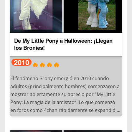
#SexyFursuit
– Marcas como Etsy lanzaron líneas especiales
para Halloween
Los elementos clave de estos disfraces incluyen:
De My Little Pony a Halloween: ¡Llegan
máscaras parciales que muestran el rostro,
los Bronies!
orejas articuladas con movimiento realista, colas
que enfatizan la silueta y guantes con garras
2010
🔥🔥🔥🔥
estilizadas.
El fenómeno Brony emergió en 2010 cuando
adultos (principalmente hombres) comenzaron a
mostrar abiertamente su aprecio por “My Little
Pony: La magia de la amistad”. Lo que comenzó
en foros como 4chan rápidamente se expandió a
convenciones de cómics, llegando a su peak en
2012-2014 cuando Halloween se convirtió en la