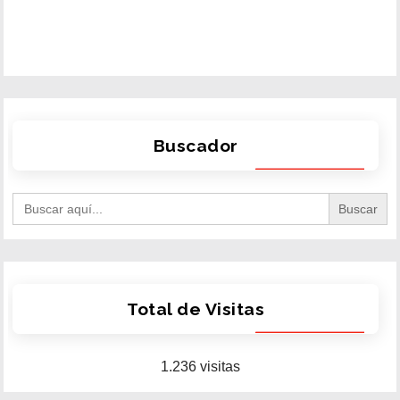
cuando:
– Artistas como Amanda Lepore inspiraron el look
– Series como “American Horror Story” lo
representaron
– El hashtag #RubberDoll superó 1M+ posts en
Instagram
Buscador
Search
for:
Total de Visitas
1.236 visitas