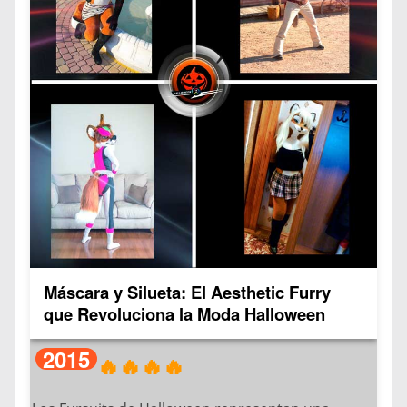
Originalmente considerado un hobby marginal, el
furrydom ganó reconocimiento masivo cuando:
– El documental “Fursonas” (2016) lo llevó a la
corriente principal
– Series como “CSI” y “Supernatural” lo
representaron
– El video musical “What Does the Fox Say?” se
hizo viral
Los disfraces furry (llamados fursuits) se
caracterizan por: diseños de animales con rasgos
humanos, materiales de peluche de alta calidad,
Máscara y Silueta: El Aesthetic Furry
colores vibrantes y patrones únicos y la movilidad
que Revoluciona la Moda Halloween
optimizada para performance.
2015
🔥🔥🔥🔥
Actualmente, esta tendencia ha impactado
múltiples ámbitos: