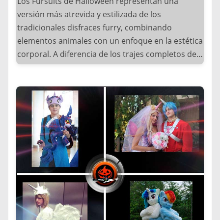
Los Fursuits de Halloween representan una
– Convenciones como Anthrocon atraen 10,000+
versión más atrevida y estilizada de los
asistentes
tradicionales disfraces furry, combinando
– Videojuegos como “Changed” exploran la
elementos animales con un enfoque en la estética
estética furry
corporal. A diferencia de los trajes completos del
– Artistas digitales ganan millones en plataformas
furry fandom convencional, esta variante se
como Patreon
caracteriza por: enfasis en la figura humana con
– Marcas como Disney han incorporado
accesorios animales, diseños que muestran más
elementos furry
piel que peluche, siluetas ajustadas y
sensualizadas y la combinación de materiales
como lycra y cuero.
Esta tendencia emergió alrededor de 2015
cuando:
– Artistas del furry fandom comenzaron a
experimentar con diseños más reveladores
– Influencers en Instagram popularizaron el