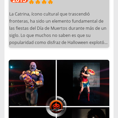
🔥🔥🔥🔥
La Catrina, ícono cultural que trascendió
fronteras, ha sido un elemento fundamental de
las fiestas del Día de Muertos durante más de un
siglo. Lo que muchos no saben es que su
popularidad como disfraz de Halloween explotó
tras aparecer en la película “Spectre” (2015) de
James Bond y en el film animado “Coco” (2017) de
Disney, que llevaron esta tradición a audiencias
mundiales.
Actualmente, este símbolo sigue inspirando
disfraces y altares no solo en México y Estados
Unidos, sino en festivales internacionales como el
Día de Muertos de París y el Halloween de Tokio.
Su estética única ha conquistado redes sociales,