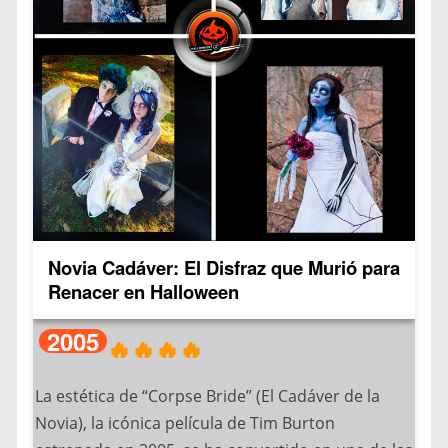
una sola pieza, La capacidad de personalización
Nueva York, el Cosplay ha redefinido la manera de
total, El efecto sorprendente que generan y su
celebrar esta festividad, combinando creatividad,
versatilidad para diferentes celebraciones.
artesanía y pasión por la cultura pop.
Originalmente concebidos como una idea
divertida, estos trajes ajustados pueden resultar
realmente aterradores cuando se usan en
contextos de Halloween. Lo que comenzó como
un producto nicho ahora domina plataformas
como: Amazon (top ventas en disfraces),
Novia Cadáver: El Disfraz que Murió para
Instagram (#morphsuit tiene 500k+ posts) y
Renacer en Halloween
TikTok (videos virales de transformaciones).
2005
🔥🔥🔥🔥
La mayoría de estos trajes representan criaturas
andróginas que, con solo observarlas, causan
La estética de “Corpse Bride” (El Cadáver de la
una intensa sensación de horror. Este efecto se
Novia), la icónica película de Tim Burton
potencia gracias a: Materiales brillantes y colores