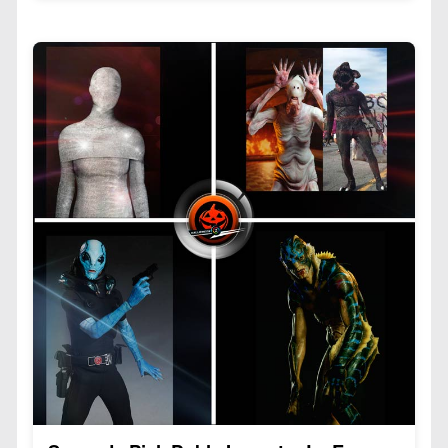
especialmente durante Halloween.
Curiosamente, la palabra “catrina” proviene de la
Esta moda representa mucho más que simple
expresión “catrín”, término que encapsula:
caracterización. Actualmente, reúne a una vasta
Elegancia refinada, Buen gusto artístico, Fineza en
comunidad internacional de Cosplayers que
los modales y Nobleza de carácter.
forman una vibrante subcultura centrada en
recrear personajes de diversos universos como:
Hoy, este símbolo ha evolucionado desde sus
Manga y anime japonés, Cómics occidentales,
raíces mexicanas hasta convertirse en tendencia
Blockbusters cinematográficos y Videojuegos
global, apareciendo incluso en pasarelas de moda
icónicos.
como las de Gucci y Jean Paul Gaultier, que han
incorporado su estética en colecciones recientes.
Los orígenes del Cosplay en Halloween se
Lo que comenzó como sátira social es ahora un
remontan a los años 70, cuando surgió en
puente cultural que conecta tradiciones
convenciones de cómics y manga en Japón.
mexicanas con celebraciones globales de
Curiosamente, el punto de inflexión ocurrió en
Halloween.
1984 cuando el reportero Nobuyuki Takahashi
acuñó el término “cosplay” tras visitar Worldcon