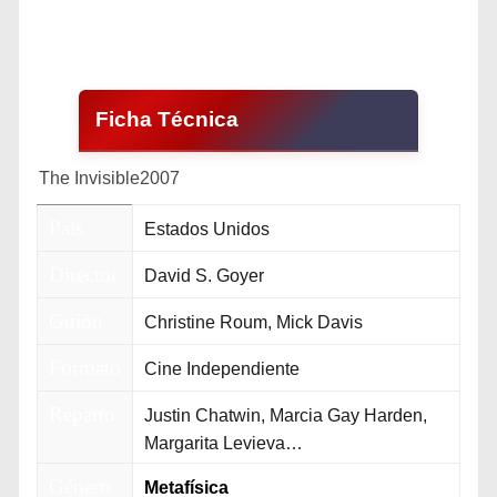
Ficha Técnica
The Invisible
2007
País
Estados Unidos
Director
David S. Goyer
Guión
Christine Roum, Mick Davis
Formato
Cine Independiente
Reparto
Justin Chatwin, Marcia Gay Harden,
Margarita Levieva…
Género
Metafísica