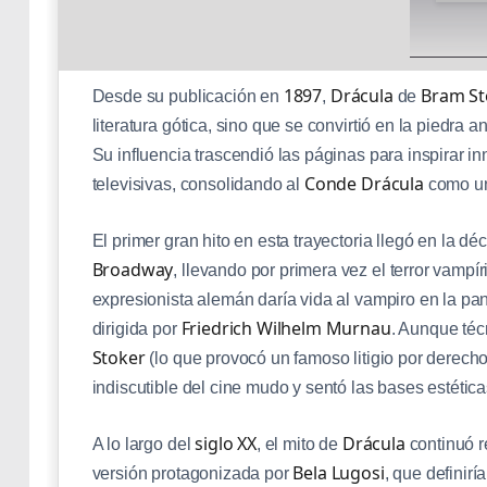
triunfo, su creación logró lo que pocas obras consigu
1897
Drácula
Bram St
Desde su publicación en
,
de
literatura gótica, sino que se convirtió en la piedra 
Su influencia trascendió las páginas para inspirar i
Conde Drácula
televisivas, consolidando al
como una
El primer gran hito en esta trayectoria llegó en la d
Broadway
, llevando por primera vez el terror vamp
expresionista alemán daría vida al vampiro en la pa
Friedrich Wilhelm Murnau
dirigida por
. Aunque téc
Stoker
(lo que provocó un famoso litigio por derecho
indiscutible del cine mudo y sentó las bases estétic
siglo XX
Drácula
A lo largo del
, el mito de
continuó 
Bela Lugosi
versión protagonizada por
, que definir