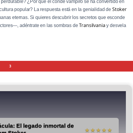
y perdurable? ¿Por qué el conde vampiro se ha convertido en
Stoker
 cultura popular? La respuesta está en la genialidad de
manas eternas. Si quieres descubrir los secretos que esconde
Transilvania
ectores—, adéntrate en las sombras de
y desvela
3
ácula: El legado inmortal de
★★★★★
am Stoker