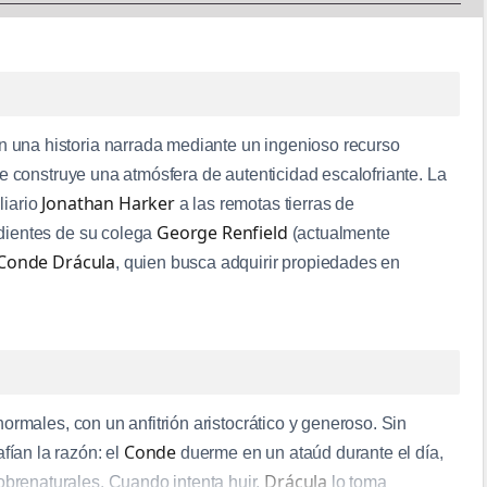
 una historia narrada mediante un ingenioso recurso
ue construye una atmósfera de autenticidad escalofriante. La
Jonathan Harker
liario
a las remotas tierras de
George Renfield
ndientes de su colega
(actualmente
Conde Drácula
, quien busca adquirir propiedades en
normales, con un anfitrión aristocrático y generoso. Sin
Conde
fían la razón: el
duerme en un ataúd durante el día,
Drácula
brenaturales. Cuando intenta huir,
lo toma