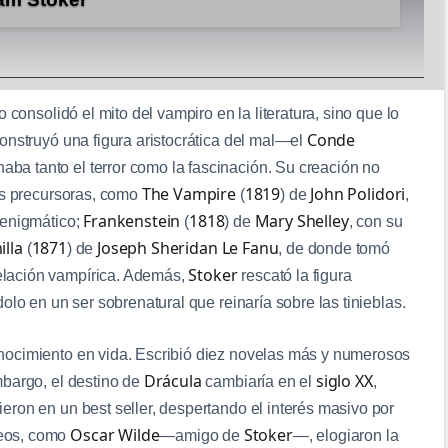
 consolidó el mito del vampiro en la literatura, sino que lo
Conde
onstruyó una figura aristocrática del mal—el
ba tanto el terror como la fascinación. Su creación no
The Vampire
1819
John Polidori
cas precursoras, como
(
) de
,
Frankenstein
1818
Mary Shelley
 enigmático;
(
) de
, con su
illa
1871
Joseph Sheridan Le Fanu
(
) de
, de donde tomó
Stoker
elación vampírica. Además,
rescató la figura
olo en un ser sobrenatural que reinaría sobre las tinieblas.
nocimiento en vida. Escribió diez novelas más y numerosos
Drácula
siglo XX
mbargo, el destino de
cambiaría en el
,
eron en un best seller, despertando el interés masivo por
Oscar Wilde
Stoker
neos, como
—amigo de
—, elogiaron la