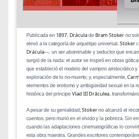
1897
Drácula
Bram Stoker
Publicada en
,
de
no solo
Stoker
elevó a la categoría de arquetipo universal.
c
Drácula
—, un ser abominable y seductor que encarna
surgió de la nada: el autor se inspiró en obras góti
que estableció el modelo del vampiro aristocrático y
Carm
exploración de lo no-muerto; y, especialmente,
elementos de erotismo y ambigüedad sexual en la r
Vlad III Drăculea
histórica del príncipe
, transformánd
Stoker
A pesar de su genialidad,
no alcanzó el reco
cuentos, pero murió en el olvido y la pobreza. Sin e
cuando las adaptaciones cinematográficas lo convirti
esta obra maestra. Grandes escritores contemporá