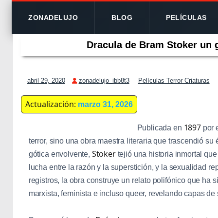
ZONADELUJO
BLOG
PELÍCULAS
Dracula de Bram Stoker un gr
abril 29, 2020
zonadelujo_ibb8t3
Películas Terror Criaturas
Actualización:
marzo 31, 2026
1897
Publicada en
por 
terror, sino una obra maestra literaria que trascendió su
Stoker
gótica envolvente,
tejió una historia inmortal q
lucha entre la razón y la superstición, y la sexualidad r
registros, la obra construye un relato polifónico que ha 
marxista, feminista e incluso queer, revelando capas de