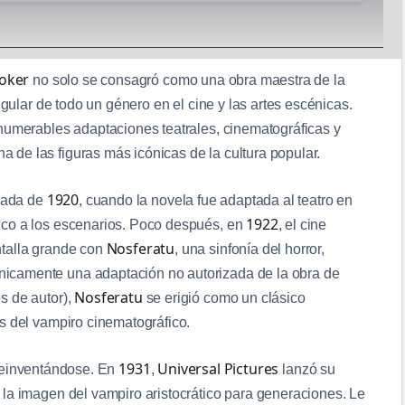
en: la inmortalidad.
oker
no solo se consagró como una obra maestra de la
angular de todo un género en el cine y las artes escénicas.
nnumerables adaptaciones teatrales, cinematográficas y
 de las figuras más icónicas de la cultura popular.
1920
écada de
, cuando la novela fue adaptada al teatro en
1922
írico a los escenarios. Poco después, en
, el cine
Nosferatu
ntalla grande con
, una sinfonía del horror,
nicamente una adaptación no autorizada de la obra de
Nosferatu
s de autor),
se erigió como un clásico
as del vampiro cinematográfico.
1931
Universal Pictures
reinventándose. En
,
lanzó su
ía la imagen del vampiro aristocrático para generaciones. Le