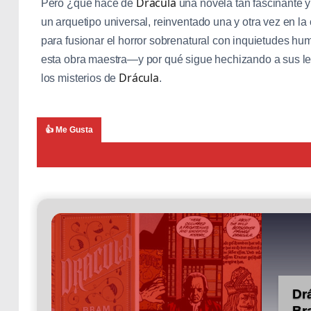
Drácula
Pero ¿qué hace de
una novela tan fascinante 
un arquetipo universal, reinventado una y otra vez en la
para fusionar el horror sobrenatural con inquietudes hu
esta obra maestra—y por qué sigue hechizando a sus l
Drácula
los misterios de
.
👍 Me Gusta
Dr
Br