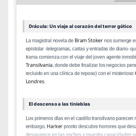
Drácula: Un viaje al corazón del terror gótico
Bram Stoker
La magistral novela de
nos sumerge en
epistolar -telegramas, cartas y entradas de diario- q
trama comienza con el viaje del joven agente inmobi
Transilvania
, donde debe finalizar los negocios pe
recluido en una clínica de reposo) con el misterioso
Londres
.
El descenso a las tinieblas
Los primeros días en el castillo transilvano parecen 
Harker
embargo,
pronto descubre horrores que desa
desaparece en las noches y muestra capacidades so