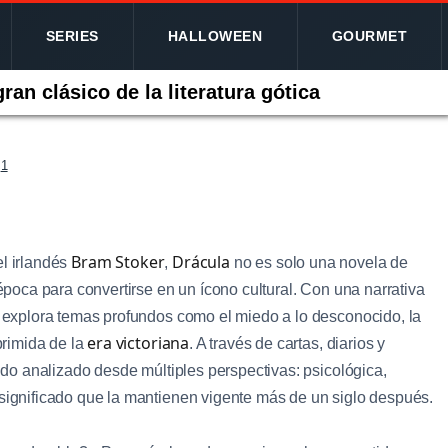
SERIES
HALLOWEEN
GOURMET
an clásico de la literatura gótica
1
Bram Stoker
Drácula
el irlandés
,
no es solo una novela de
 época para convertirse en un ícono cultural. Con una narrativa
ue explora temas profundos como el miedo a lo desconocido, la
era victoriana
eprimida de la
. A través de cartas, diarios y
sido analizado desde múltiples perspectivas: psicológica,
 significado que la mantienen vigente más de un siglo después.