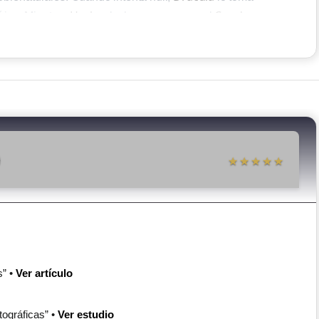
Harker
Conde
rica. Mientras
lucha por escapar, el
zarpa
cy Westenra
Mina Murray
, íntima amiga de
(prometida de
Seward
inexplicables, el doctor
solicita la ayuda del
Van Helsing
)
 en lo oculto. Tras un minucioso examen,
★★★★★
o en un nosferatu (no-muerto), y solo un ritual sagrado
s” •
Ver artículo
es
Van Helsing
y unir fuerzas con
. Juntos descubren la
Mina
 ancestral que ha fijado su atención en
, desarrollando
tográficas” •
Ver estudio