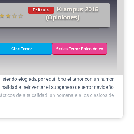
Krampus 2015
Película
★★☆☆
(Opiniones)
Cine Terror
Series Terror Psicológico
, siendo elogiada por equilibrar el terror con un humor
inalidad al reinventar el subgénero de terror navideño
rácticos de alta calidad, un homenaje a los clásicos de
ctiva para desarrollar la alegoría central sobre la pérdida
, en especial de Toni Collette y David Koechner, aportaron