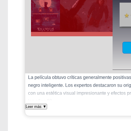
★
La película obtuvo críticas generalmente positivas
negro inteligente. Los expertos destacaron su orig
con una estética visual impresionante y efectos p
los años 80.
Leer más
▼
Su estructura narrativa, aunque simple, resultó efe
del espíritu familiar. Las actuaciones del reparto