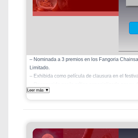
– Nominada a 3 premios en los Fangoria Chainsa
Limitado.
– Exhibida como película de clausura en el festi
– Reconocida por la crítica especializada por su 
Leer más
▼
destacada en publicaciones como Bloody Disgust
– El director Guillermo del Toro elogió públicamen
calificándola como un “cuento de hadas perverso”