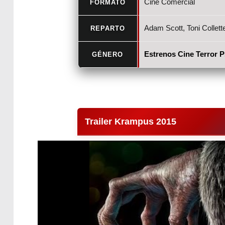
Cine Comercial
FORMATO
Adam Scott, Toni Collet
REPARTO
Estrenos Cine Terror P
GÉNERO
Trailer Krampus 2015