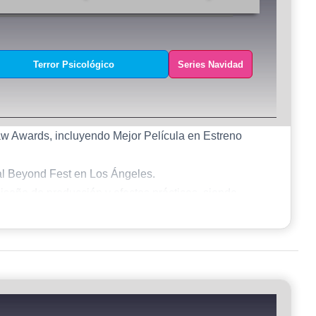
Terror Psicológico
Series Navidad
w Awards, incluyendo Mejor Película en Estreno
val Beyond Fest en Los Ángeles.
diseño de producción y efectos prácticos, siendo
ing y Dread Central.
te la película por su imaginación y ejecución,
.