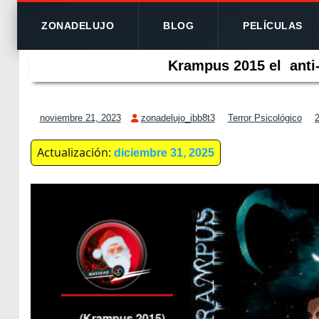
ZONADELUJO
BLOG
PELÍCULAS
Krampus 2015 el anti
noviembre 21, 2023
zonadelujo_ibb8t3
Terror Psicológico
Actualización:
diciembre 31, 2025
(Krampus 2015)