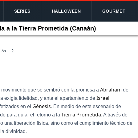
SERIES
HALLOWEEN
GOURMET
da a la Tierra Prometida (Canaán)
xión
2
Abraham
 en movimiento que se sembró con la promesa a
de
Israel
a exigía fidelidad, y ante el apartamiento de
,
Génesis
fetizados en el
. En medio de este escenario de
Tierra Prometida
ido para guiar el retorno a la
. A través de
 una liberación física, sino como el cumplimiento técnico de
la divinidad.