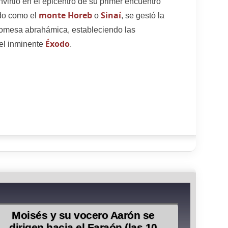
virtió en el epicentro de su primer encuentro
monte Horeb
Sinaí
ado como el
o
, se gestó la
promesa abrahámica, estableciendo las
Éxodo
 el inminente
.
Moisés y su vocero Aarón se
dirigen hacia el Faraón (las 10