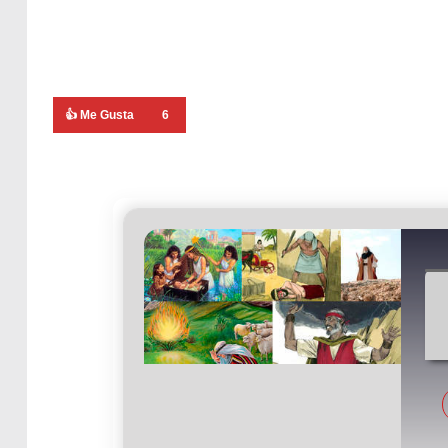
👍 Me Gusta
6