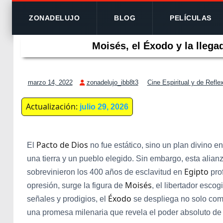
ZONADELUJO
BLOG
PELÍCULAS
Moisés, el Éxodo y la llega
marzo 14, 2022
zonadelujo_ibb8t3
Cine Espiritual y de Refle
Actualización:
julio 29, 2026
Pacto de Dios
El
no fue estático, sino un plan divino
una tierra y un pueblo elegido. Sin embargo, esta alianz
Egipto
sobrevinieron los 400 años de esclavitud en
pro
Moisés
opresión, surge la figura de
, el libertador escog
Éxodo
señales y prodigios, el
se despliega no solo como
una promesa milenaria que revela el poder absoluto de 