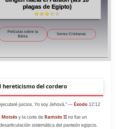
plagas de Egipto)
★★★☆☆
Películas sobre la
Series Cristianas
Biblia
l hereticismo del cordero
Éxodo
jecutaré juicios. Yo soy Jehová.” —
12:12
Moisés
Ramsés II
e
y la corte de
no fue un
desarticulación sistemática del panteón egipcio.